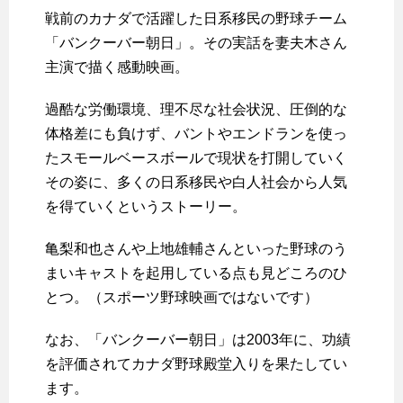
戦前のカナダで活躍した日系移民の野球チーム
「バンクーバー朝日」。その実話を妻夫木さん
主演で描く感動映画。
過酷な労働環境、理不尽な社会状況、圧倒的な
体格差にも負けず、バントやエンドランを使っ
たスモールベースボールで現状を打開していく
その姿に、多くの日系移民や白人社会から人気
を得ていくというストーリー。
亀梨和也さんや上地雄輔さんといった野球のう
まいキャストを起用している点も見どころのひ
とつ。（スポーツ野球映画ではないです）
なお、「バンクーバー朝日」は2003年に、功績
を評価されてカナダ野球殿堂入りを果たしてい
ます。