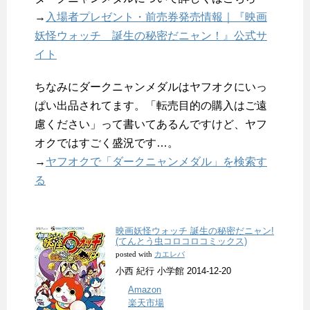
→
入場者プレゼント・前売券発売情報｜『映画
妖怪ウォッチ 誕生の秘密だニャン！』公式サ
イト
ちなみにダークニャンメダルはヤフオクにいっ
ぱい出品されてます。「転売目的の購入はご遠
慮ください」って書いてあるんですけど、ヤフ
オクではすごく盛況です…。
→
ヤフオクで「ダークニャンメダル」を検索す
る
映画妖怪ウォッチ 誕生の秘密だニャン!
(てんとう虫コロコロコミックス)
カエレバ
posted with
小西 紀行 小学館 2014-12-20
Amazon
楽天市場