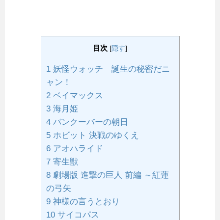
目次
[
隠す
]
1
妖怪ウォッチ 誕生の秘密だニ
ャン！
2
ベイマックス
3
海月姫
4
バンクーバーの朝日
5
ホビット 決戦のゆくえ
6
アオハライド
7
寄生獣
8
劇場版 進撃の巨人 前編 ～紅蓮
の弓矢
9
神様の言うとおり
10
サイコパス